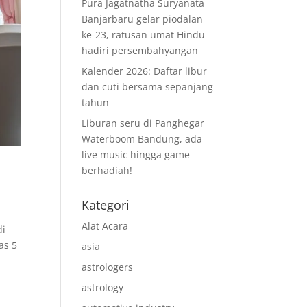
Pura Jagatnatha Suryanata
Banjarbaru gelar piodalan
ke-23, ratusan umat Hindu
hadiri persembahyangan
Kalender 2026: Daftar libur
dan cuti bersama sepanjang
tahun
Liburan seru di Panghegar
Waterboom Bandung, ada
live music hingga game
berhadiah!
Kategori
Alat Acara
di
as 5
asia
astrologers
astrology