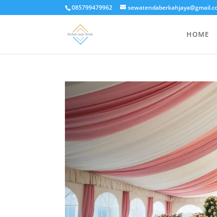
085799479962
sewatendaberkahjaya@gmail.c
HOME