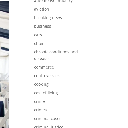
automotive industry
aviation
breaking news
business
cars
choir
chronic conditions and
diseases
commerce
controversies
cooking
cost of living
crime
crimes
criminal cases
criminal justice