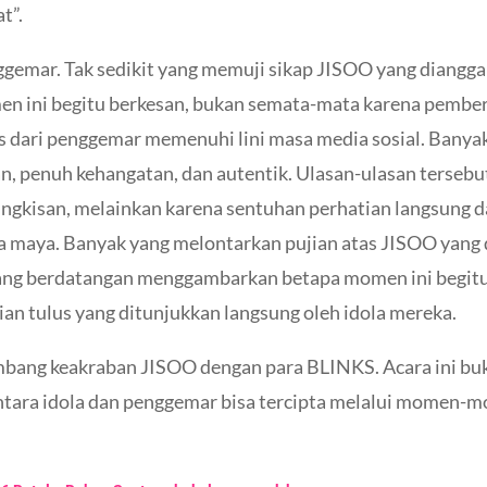
t”.
nggemar. Tak sedikit yang memuji sikap JISOO yang diangga
 ini begitu berkesan, bukan semata-mata karena pember
spons dari penggemar memenuhi lini masa media sosial. Ba
n, penuh kehangatan, dan autentik. Ulasan-ulasan terse
ngkisan, melainkan karena sentuhan perhatian langsung da
 maya. Banyak yang melontarkan pujian atas JISOO yang d
ng berdatangan menggambarkan betapa momen ini begitu 
ian tulus yang ditunjukkan langsung oleh idola mereka.
ambang keakraban JISOO dengan para BLINKS. Acara ini buk
ntara idola dan penggemar bisa tercipta melalui momen-