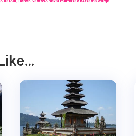
-66 Batola, Bobon Santoso bakal memasak bersama warga
Like…