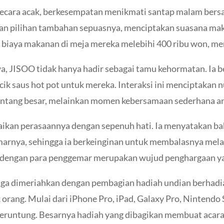
secara acak, berkesempatan menikmati santap malam bers
gan pilihan tambahan sepuasnya, menciptakan suasana mak
biaya makanan di meja mereka melebihi 400 ribu won, m
 JISOO tidak hanya hadir sebagai tamu kehormatan. Ia be
k saus hot pot untuk mereka. Interaksi ini menciptakan 
bintang besar, melainkan momen kebersamaan sederhana 
an perasaannya dengan sepenuh hati. Ia menyatakan bah
marnya, sehingga ia berkeinginan untuk membalasnya mela
 dengan para penggemar merupakan wujud penghargaan yan
juga dimeriahkan dengan pembagian hadiah undian berhadi
 orang. Mulai dari iPhone Pro, iPad, Galaxy Pro, Nintend
runtung. Besarnya hadiah yang dibagikan membuat acara in