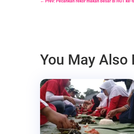
←
Prev: Pecahkan rekor makan besar di HUT ke
You May Also 