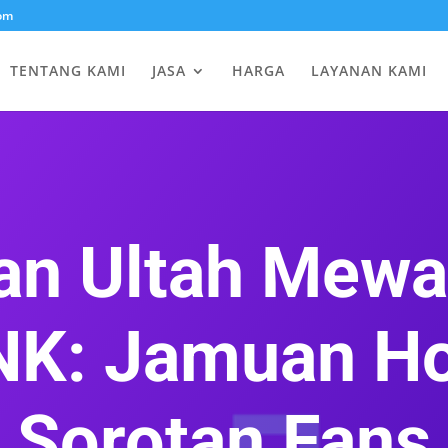
om
TENTANG KAMI
JASA
HARGA
LAYANAN KAMI
an Ultah Mewa
K: Jamuan Hot
Sorotan Fans