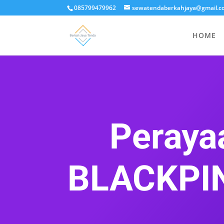
085799479962
sewatendaberkahjaya@gmail.c
HOME
Peraya
BLACKPIN