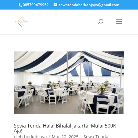
085799479962
sewatendaberkahjaya@gmail.com
Sewa Tenda Halal Bihalal Jakarta: Mulai 500K
Aja!
oleh
berkahjaya
|
Mar 20, 2025
|
Sewa Tenda