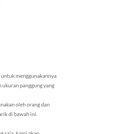
an untuk menggunakannya
dan ukuran panggung yang
gunakan oleh orang dan
ik di bawah ini.
 saja, kami akan