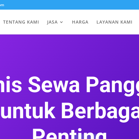
om
TENTANG KAMI
JASA
HARGA
LAYANAN KAMI
nis Sewa Pan
 untuk Berbaga
Penting