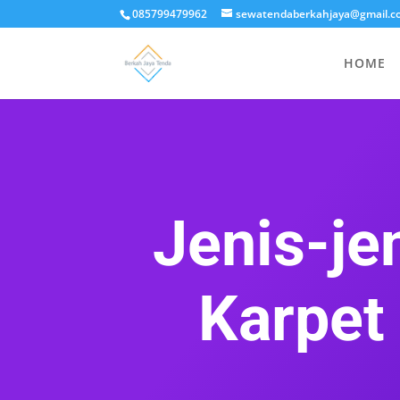
085799479962
sewatendaberkahjaya@gmail.c
HOME
Jenis-je
Karpet