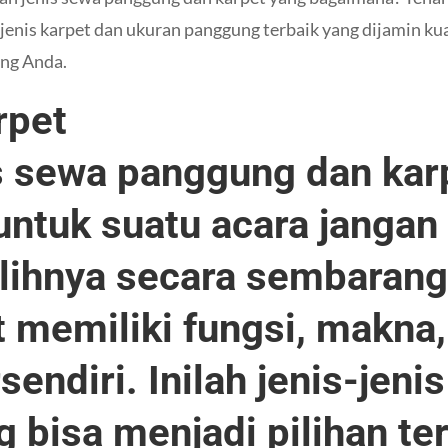
nis karpet dan ukuran panggung terbaik yang dijamin kua
ing Anda.
rpet
s sewa panggung dan kar
untuk suatu acara jangan
ihnya secara sembarang
t memiliki fungsi, makna,
sendiri. Inilah jenis-jeni
g bisa menjadi pilihan te