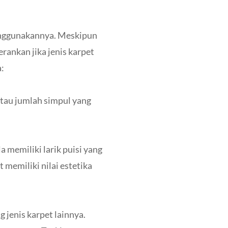
enggunakannya. Meskipun
rankan jika jenis karpet
:
atau jumlah simpul yang
 memiliki larik puisi yang
memiliki nilai estetika
 jenis karpet lainnya.